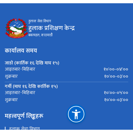
हुलाक सेवा विभाग
हुलाक प्रशिक्षण केन्द्र
बबरमहल, काठमाडौै
कार्यालय समय
जाडो (कार्तिक १६ देखि माघ १५)
१०ः००-०४ः००
आइतबार-बिहिबार
१०ः००-०३ः००
शुक्रबार
गर्मी (माघ १६ देखि कार्तिक १५)
१०ः००-०५ः००
आइतबार-बिहिबार
१०ः००-०३ः००
शुक्रबार
महत्त्वपूर्ण लिङ्कहरू
हुलाक सेवा विभाग