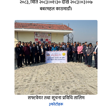
२०८३, मिति २०८३।०१।३० देखि २०८३।०३।०७
बबरमहल काठमाडौं।
सफ्टवेयर तथा सूचना प्रविधि तालिम
३
फोटोहरू