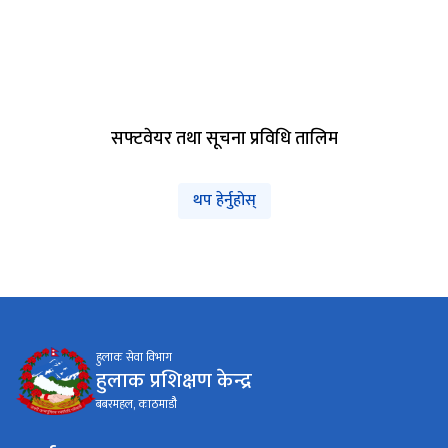
सफ्टवेयर तथा सूचना प्रविधि तालिम
थप हेर्नुहोस्
हुलाक सेवा विभाग
हुलाक प्रशिक्षण केन्द्र
बबरमहल, काठमाडौै