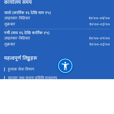
कार्यालय समय
जाडो (कार्तिक १६ देखि माघ १५)
१०ः००-०४ः००
आइतबार-बिहिबार
१०ः००-०३ः००
शुक्रबार
गर्मी (माघ १६ देखि कार्तिक १५)
१०ः००-०५ः००
आइतबार-बिहिबार
१०ः००-०३ः००
शुक्रबार
महत्त्वपूर्ण लिङ्कहरू
हुलाक सेवा विभाग
सञ्‍चार तथा सूचना प्रविधि मन्त्रालय
गोश्वारा हुलाक कार्यालय
राष्ट्रिय प्राकृतिक स्रोत तथा वित्त आयोग